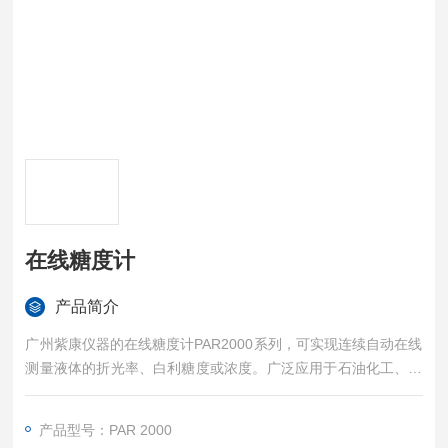
在线糖度计
产品简介
广州紫康仪器的在线糖度计PAR2000系列，可实现连续自动在线
测量液体的折光率、白利糖度或浓度。广泛应用于石油化工、香
精香料、食品饮料、日化、酿酒、制药、能源等领域。
在线自动折光仪PAR2000系列，取代了传统实验室的人工取样分
产品型号：PAR 2000
析模式，是一款实现全自动取样、测定、排液、清洗、干燥、校