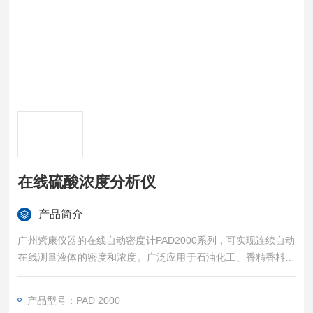
在线硫酸浓度分析仪
产品简介
广州紫康仪器的在线自动密度计PAD2000系列，可实现连续自动
在线测量液体的密度和浓度。广泛应用于石油化工、香精香料、
食品饮料、日化、酿酒、制药、废水处理、能源等领域。
在线硫酸浓度分析仪PAD2000系列，取代了传统实验室的人工取
产品型号：PAD 2000
样分析模式，是一款实现全自动取样、测定、排液、清洗、干