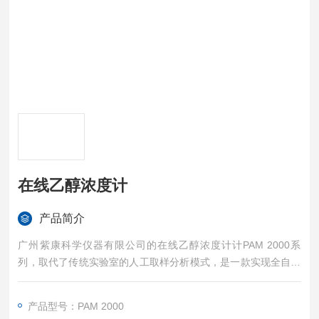
在线乙醇浓度计
产品简介
广州紫康科学仪器有限公司的在线乙醇浓度计计PAM 2000系
列，取代了传统实验室的人工取样分析模式，是一款实现全自动
取样、测定、排液、清洗、校准等工作程序的工业在线过程分析
仪。可实现连续自动在线测量酒精的密度和浓度。广泛应用于食
产品型号：PAM 2000
用酒精、工业酒精、烟用酒精、化学试剂乙醇、工业用乙醇和无