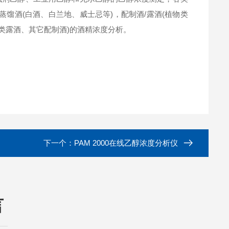
蒸馏酒(白酒、白兰地、威士忌等)，配制酒/露酒(植物类
物类露酒、其它配制酒)的酒精浓度分析。
下一个：
PAM 2000在线乙醇浓度分析仪
言